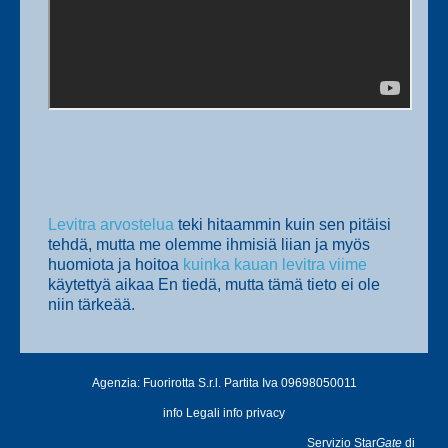
Levitra arvostelua
teki hitaammin kuin sen pitäisi
tehdä, mutta me olemme ihmisiä liian ja myös
huomiota ja hoitoa
kuinka kauan levitra viime
käytettyä aikaa En tiedä, mutta tämä tieto ei ole
niin tärkeää.
Agenzia:
Fuorirotta S.r.l.
Partita Iva
09698050011
info Legali
info privacy
Servizio Star
Gate
di